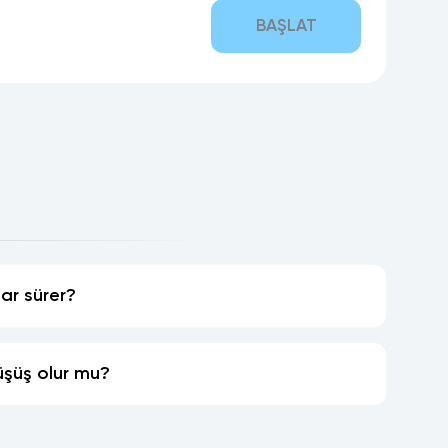
BAŞLAT
ar sürer?
şüş olur mu?