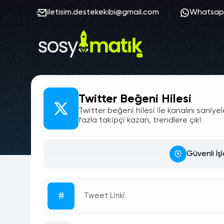
iletisim.destekekibi@gmail.com
Whatsa
Twitter Beğeni Hilesi
Twitter beğeni hilesi ile kanalını saniye
fazla takipçi kazan, trendlere çık!
Güvenli İş
#
Tweet Linki