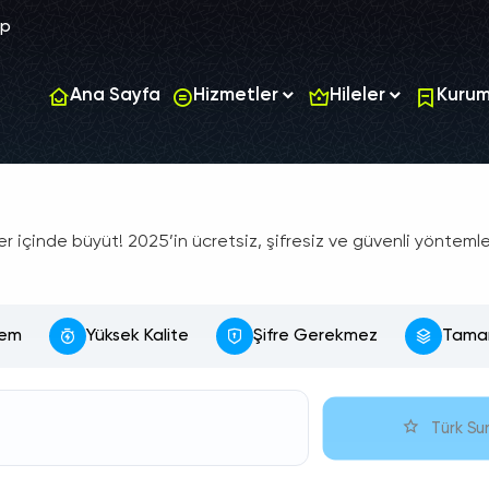
pp
Ana Sayfa
Hizmetler
Hileler
Kurum
ler içinde büyüt! 2025’in ücretsiz, şifresiz ve güvenli yönteml
lem
Yüksek Kalite
Şifre Gerekmez
Tamam
Türk Su