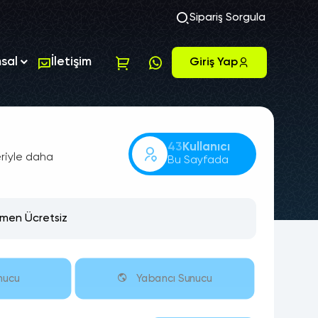
Sipariş Sorgula
sal
İletişim
Giriş Yap
43
Kullanıcı
eriyle daha
Bu Sayfada
en Ücretsiz
nucu
Yabancı Sunucu